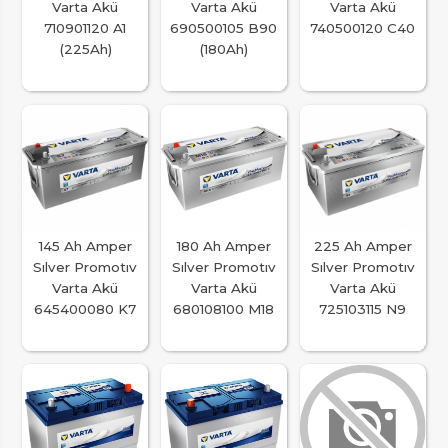
Varta Akü
Varta Akü
Varta Akü
710901120 A1
690500105 B90
740500120 C40
(225Ah)
(180Ah)
145 Ah Amper
180 Ah Amper
225 Ah Amper
Sılver Promotıv
Sılver Promotıv
Sılver Promotıv
Varta Akü
Varta Akü
Varta Akü
645400080 K7
680108100 M18
725103115 N9