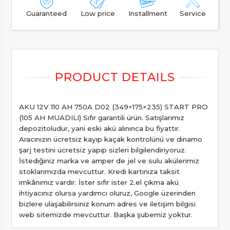
Guaranteed
Low price
Installment
Service
AKU 12V 110 AH 750A D02 (349×175×235) START PRO
(105 AH MUADILI) Sıfır garantili ürün. Satışlarımız
depozitoludur, yani eski akü alınınca bu fiyattır.
Aracınızın ücretsiz kayıp kaçak kontrolünü ve dinamo
şarj testini ücretsiz yapıp sizleri bilgilendiriyoruz.
İstediğiniz marka ve amper de jel ve sulu akülerimiz
stoklarımızda mevcuttur. Kredi kartınıza taksit
imkânımız vardır. İster sıfır ister 2.el çıkma akü
ihtiyacınız olursa yardımcı oluruz, Google üzerinden
bizlere ulaşabilirsiniz konum adres ve iletişim bilgisi
web sitemizde mevcuttur. Başka şubemiz yoktur.