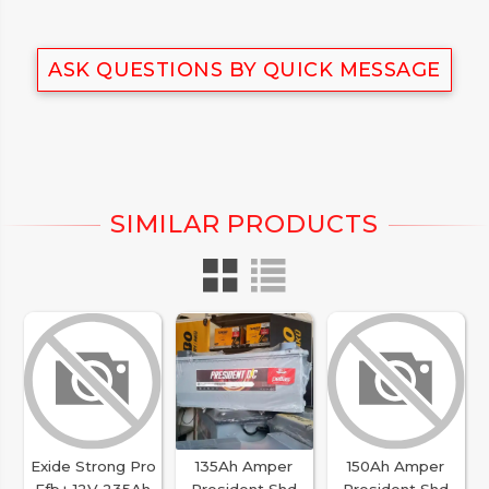
ASK QUESTIONS BY QUICK MESSAGE
Exide Strong Pro
135Ah Amper
150Ah Amper
Efb+ 12V 235Ah
President Shd
President Shd