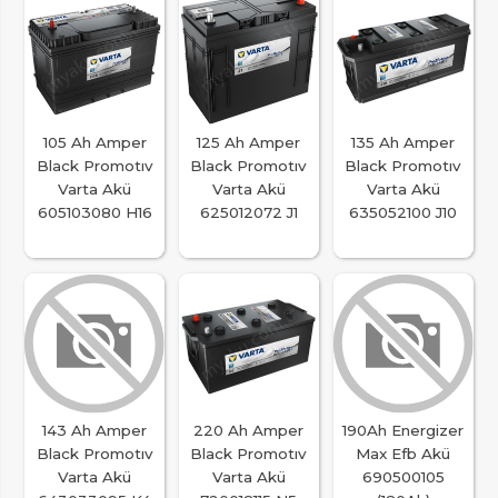
105 Ah Amper
125 Ah Amper
135 Ah Amper
Black Promotıv
Black Promotıv
Black Promotıv
Varta Akü
Varta Akü
Varta Akü
605103080 H16
625012072 J1
635052100 J10
143 Ah Amper
220 Ah Amper
190Ah Energizer
Black Promotıv
Black Promotıv
Max Efb Akü
Varta Akü
Varta Akü
690500105