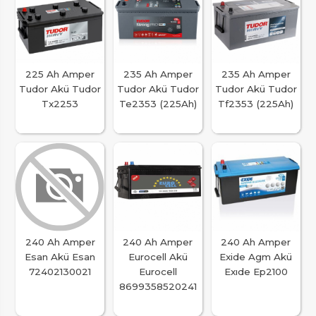
225 Ah Amper
235 Ah Amper
235 Ah Amper
Tudor Akü Tudor
Tudor Akü Tudor
Tudor Akü Tudor
Tx2253
Te2353 (225Ah)
Tf2353 (225Ah)
240 Ah Amper
240 Ah Amper
240 Ah Amper
Esan Akü Esan
Eurocell Akü
Exide Agm Akü
72402130021
Eurocell
Exıde Ep2100
8699358520241