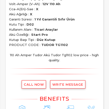
Volt-Amper (V-Ah) :
12V 110 Ah
Cca-A(En)-Sae :
X
Akü Ağırlığı :
X
Garanti Süresi :
1 Yıl Garantili Sıfır Ürün
Kutu Tipi :
D02
Kullanım Alanı :
Ticari Araçlar
Akü Özelliği :
Start Pro
Kutup Başı Tipi :
Düz Kutup
PRODUCT CODE :
TUDOR TG1102
110 Ah Amper Tudor Akü Tudor Tg1102 low price - high
quality.
CALL NOW
WRITE MESSAGE