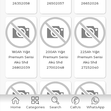
26352058
26502057
26652026
180Ah Yiğit
200Ah Yiğit
225Ah Yiğit
Premıum Serisi
Premıum Serisi
Premıum Serisi
Akü Shd
Akü Shd
Akü Shd
26802039
27002048
27252040
Home
Categories
Search
CallUs
WhatsApp