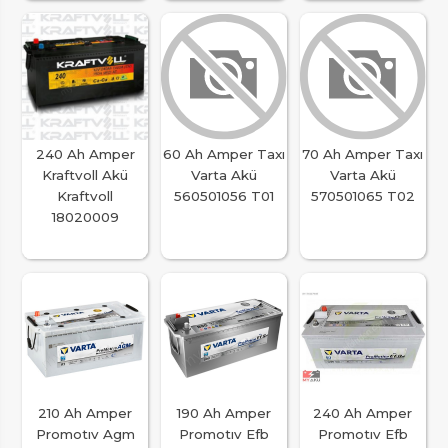
240 Ah Amper
60 Ah Amper Taxı
70 Ah Amper Taxı
Kraftvoll Akü
Varta Akü
Varta Akü
Kraftvoll
560501056 T01
570501065 T02
18020009
210 Ah Amper
190 Ah Amper
240 Ah Amper
Promotıv Agm
Promotıv Efb
Promotıv Efb