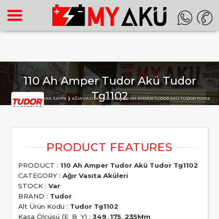
Warning
: Undefined array key "HTTP_ACCEPT_LANGUAGE" in
/home/superon/myaku.com.tr/inc_m.php
on line
140
110 Ah Amper Tudor Akü Tudor
Tg1102
Buradasınız :
ANA SAYFA
AĞIR VASITA AKÜLERI
110 AH AMPER TUDOR AKÜ TUDOR TG1102
PRODUCT :
110 Ah Amper Tudor Akü Tudor Tg1102
CATEGORY :
Ağır Vasıta Aküleri
STOCK :
Var
BRAND :
Tudor
Alt Ürün Kodu :
Tudor Tg1102
Kasa Ölçüsü (E_B_Y) :
349_175_235Mm