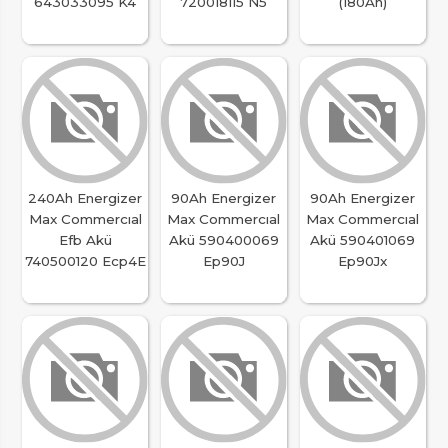
643033095 K4
720018115 N5
(180Ah)
240Ah Energizer
90Ah Energizer
90Ah Energizer
Max Commercıal
Max Commercıal
Max Commercıal
Efb Akü
Akü 590400069
Akü 590401069
740500120 Ecp4E
Ep90J
Ep90Jx