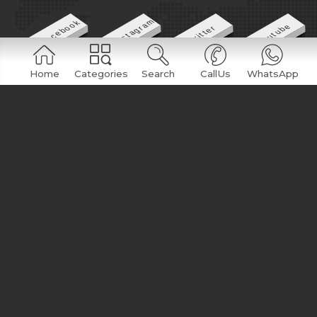
Instagram
Facebook
Youtube
Twitter
Home
Categories
Search
CallUs
WhatsApp
LET US CALL YOU