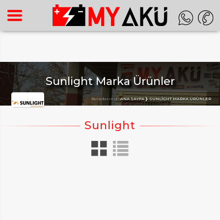
Warning
: Undefined array key "HTTP_ACCEPT_LANGUAGE" in
/home/superon/myaku.com.tr/inc_m.php
on line
140
Sunlight Marka Ürünler
Buradasınız :
ANA SAYFA
SUNLIGHT MARKA ÜRÜNLER