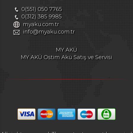
0(551) 050 7765
0(312) 385 9985
myaku.com.tr
info@myaku.com.tr
MY AKÜ
MY AKÜ Ostim Akü Satış ve Servisi