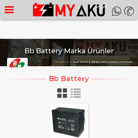
Warning
: Undefined array key "HTTP_ACCEPT_LANGUAGE" in
/home/superon/myaku.com.tr/inc_m.php
on line
140
Bb Battery Marka Ürünler
Buradasınız :
ANA SAYFA
BB BATTERY MARKA ÜRÜNLER