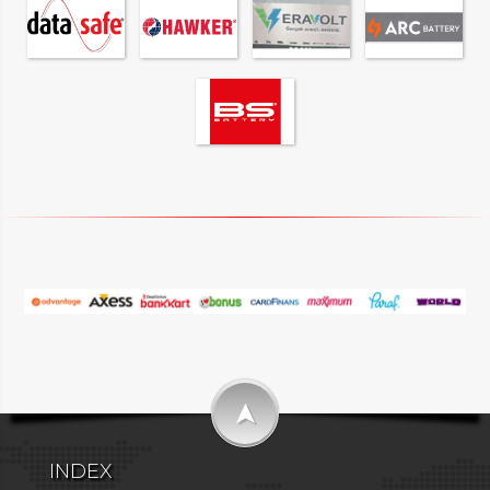
➤
INDEX