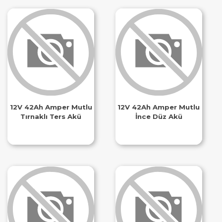
12V 42Ah Amper Mutlu
12V 42Ah Amper Mutlu
Tırnaklı Ters Akü
İnce Düz Akü