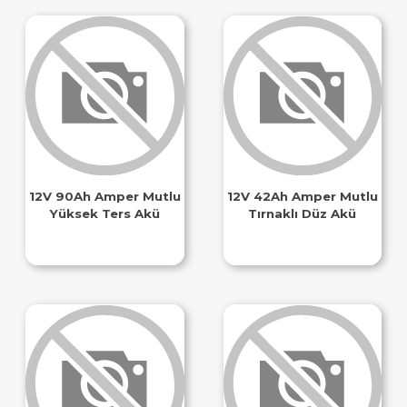
12V 90Ah Amper Mutlu
12V 42Ah Amper Mutlu
Yüksek Ters Akü
Tırnaklı Düz Akü