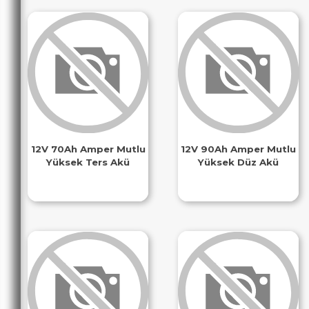
12V 70Ah Amper Mutlu
12V 90Ah Amper Mutlu
Yüksek Ters Akü
Yüksek Düz Akü