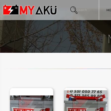
Warning
: Undefined array key "HTTP_ACCEPT_LANGUAGE" in
/home/s
H