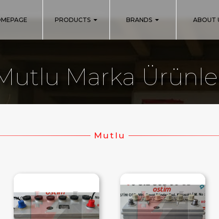
uperon/myaku.com.tr/inc_m.php
on line
140
OMEPAGE
PRODUCTS
BRANDS
ABOUT 
Mutlu Marka Ürünle