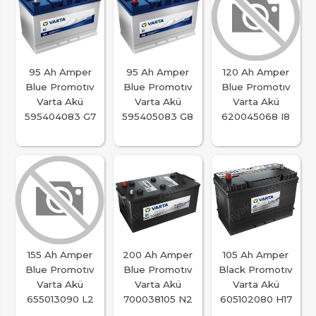
95 Ah Amper
95 Ah Amper
120 Ah Amper
Blue Promotıv
Blue Promotıv
Blue Promotıv
Varta Akü
Varta Akü
Varta Akü
595404083 G7
595405083 G8
620045068 I8
155 Ah Amper
200 Ah Amper
105 Ah Amper
Blue Promotıv
Blue Promotıv
Black Promotıv
Varta Akü
Varta Akü
Varta Akü
655013090 L2
700038105 N2
605102080 H17