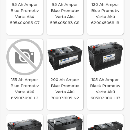
95 Ah Amper
95 Ah Amper
120 Ah Amper
Blue Promotıv
Blue Promotıv
Blue Promotıv
Varta Akü
Varta Akü
Varta Akü
595404083 G7
595405083 G8
620045068 I8
155 Ah Amper
200 Ah Amper
105 Ah Amper
Blue Promotıv
Blue Promotıv
Black Promotıv
Varta Akü
Varta Akü
Varta Akü
655013090 L2
700038105 N2
605102080 H17