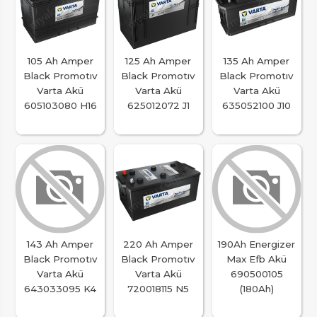
105 Ah Amper
125 Ah Amper
135 Ah Amper
Black Promotıv
Black Promotıv
Black Promotıv
Varta Akü
Varta Akü
Varta Akü
605103080 H16
625012072 J1
635052100 J10
143 Ah Amper
220 Ah Amper
190Ah Energizer
Black Promotıv
Black Promotıv
Max Efb Akü
Varta Akü
Varta Akü
690500105
643033095 K4
720018115 N5
(180Ah)