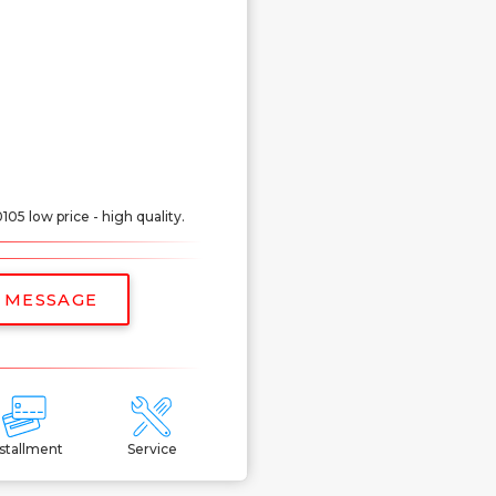
5 low price - high quality.
 MESSAGE
nstallment
Service