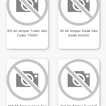
105 Ah Amper Tudor Akü
110 Ah Amper Exide Akü
Tudor Tl1050
Exıde Es1200
120 Ah Amper Esan Akü
120 Ah Amper Eurocell