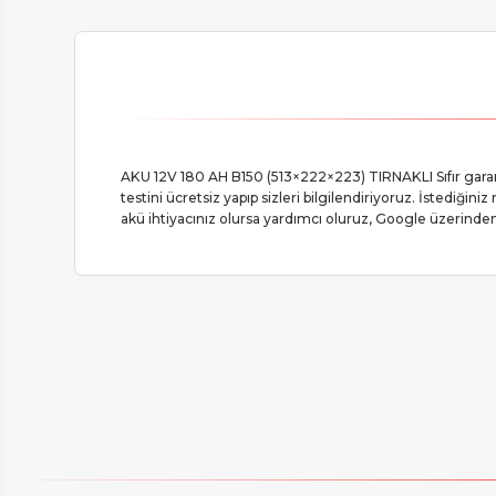
AKU 12V 180 AH B150 (513×222×223) TIRNAKLI Sıfır garantil
testini ücretsiz yapıp sizleri bilgilendiriyoruz. İstediğin
akü ihtiyacınız olursa yardımcı oluruz, Google üzerinden