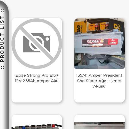
 PRODUCT LIST ::
Exide Strong Pro Efb+
135Ah Amper President
12V 235Ah Amper Aku
Shd Süper Ağır Hizmet
Aküsü