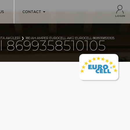
US
CONTACT
LOGIN
ITA AKÜLERI
180 AH AMPER EUROCELL AKÜ EUROCELL 8699358510105
l 8699358510105