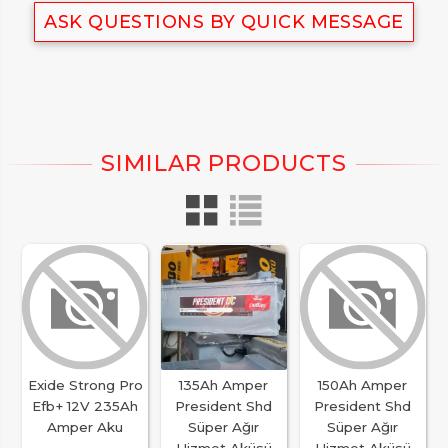
ASK QUESTIONS BY QUICK MESSAGE
Exide Strong Pro
135Ah Amper
150Ah Amper
Efb+ 12V 235Ah
President Shd
President Shd
Amper Aku
Süper Ağır
Süper Ağır
Hizmet Aküsü
Hizmet Aküsü