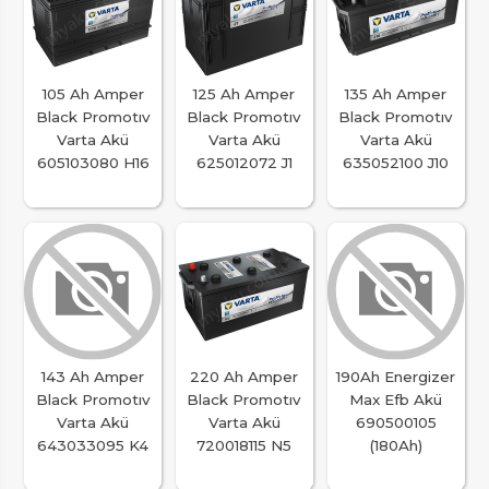
105 Ah Amper
125 Ah Amper
135 Ah Amper
Black Promotıv
Black Promotıv
Black Promotıv
Varta Akü
Varta Akü
Varta Akü
605103080 H16
625012072 J1
635052100 J10
143 Ah Amper
220 Ah Amper
190Ah Energizer
Black Promotıv
Black Promotıv
Max Efb Akü
Varta Akü
Varta Akü
690500105
643033095 K4
720018115 N5
(180Ah)