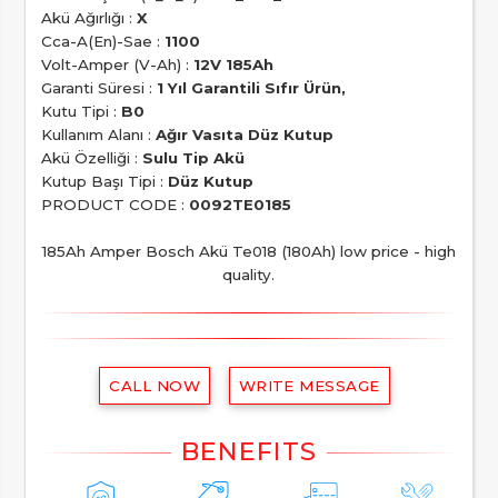
Akü Ağırlığı :
X
Cca-A(En)-Sae :
1100
Volt-Amper (V-Ah) :
12V 185Ah
Garanti Süresi :
1 Yıl Garantili Sıfır Ürün,
Kutu Tipi :
B0
Kullanım Alanı :
Ağır Vasıta Düz Kutup
Akü Özelliği :
Sulu Tip Akü
Kutup Başı Tipi :
Düz Kutup
PRODUCT CODE :
0092TE0185
185Ah Amper Bosch Akü Te018 (180Ah) low price - high
quality.
CALL NOW
WRITE MESSAGE