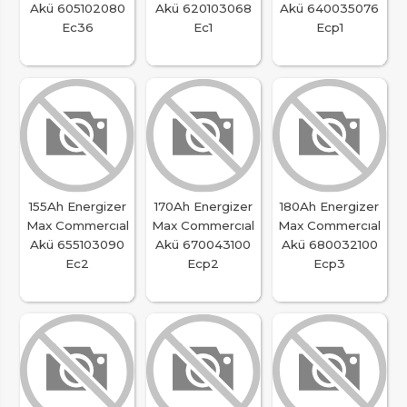
Akü 605102080
Akü 620103068
Akü 640035076
Ec36
Ec1
Ecp1
155Ah Energizer
170Ah Energizer
180Ah Energizer
Max Commercıal
Max Commercıal
Max Commercıal
Akü 655103090
Akü 670043100
Akü 680032100
Ec2
Ecp2
Ecp3