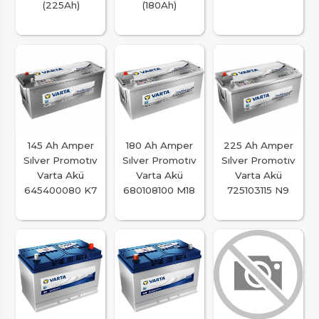
(225Ah)
(180Ah)
145 Ah Amper
180 Ah Amper
225 Ah Amper
Sılver Promotıv
Sılver Promotıv
Sılver Promotıv
Varta Akü
Varta Akü
Varta Akü
645400080 K7
680108100 M18
725103115 N9