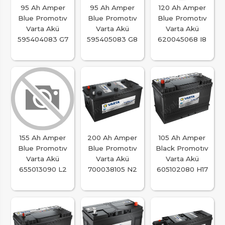
95 Ah Amper
95 Ah Amper
120 Ah Amper
Blue Promotıv
Blue Promotıv
Blue Promotıv
Varta Akü
Varta Akü
Varta Akü
595404083 G7
595405083 G8
620045068 I8
155 Ah Amper
200 Ah Amper
105 Ah Amper
Blue Promotıv
Blue Promotıv
Black Promotıv
Varta Akü
Varta Akü
Varta Akü
655013090 L2
700038105 N2
605102080 H17