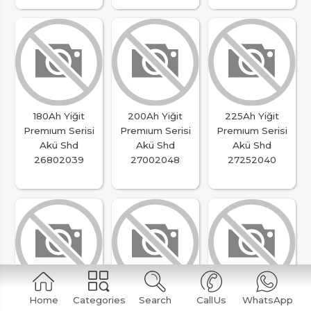
180Ah Yiğit
200Ah Yiğit
225Ah Yiğit
Premıum Serisi
Premıum Serisi
Premıum Serisi
Akü Shd
Akü Shd
Akü Shd
26802039
27002048
27252040
240Ah Yiğit
105Ah Yiğit Hibrid
105Ah Yiğit Hibrid
Home
Categories
Search
CallUs
WhatsApp
Premıum Serisi
Ağır Hizmet
Ağır Hizmet