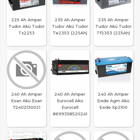
225 Ah Amper
235 Ah Amper
235 Ah Amper
Tudor Akü Tudor
Tudor Akü Tudor
Tudor Akü Tudor
Tx2253
Te2353 (225Ah)
Tf2353 (225Ah)
240 Ah Amper
240 Ah Amper
240 Ah Amper
Esan Akü Esan
Eurocell Akü
Exide Agm Akü
72402130021
Eurocell
Exıde Ep2100
8699358520241