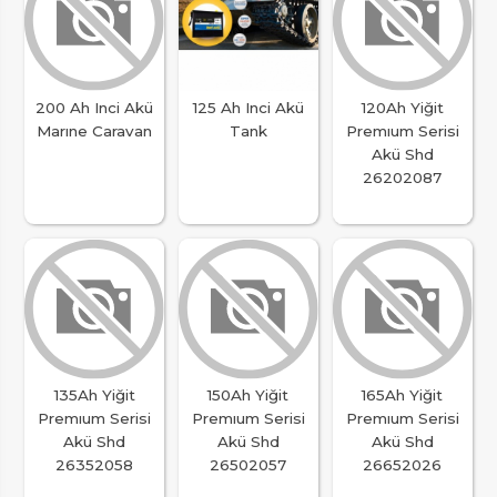
200 Ah Inci Akü
125 Ah Inci Akü
120Ah Yiğit
Marıne Caravan
Tank
Premıum Serisi
Akü Shd
26202087
135Ah Yiğit
150Ah Yiğit
165Ah Yiğit
Premıum Serisi
Premıum Serisi
Premıum Serisi
Akü Shd
Akü Shd
Akü Shd
26352058
26502057
26652026