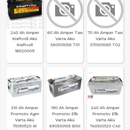
240 Ah Amper
60 Ah Amper Taxı
70 Ah Amper Taxı
Kraftvoll Akü
Varta Akü
Varta Akü
Kraftvoll
560501056 T01
570501065 T02
18020009
210 Ah Amper
190 Ah Amper
240 Ah Amper
Promotıv Agm
Promotıv Efb
Promotıv Efb
Varta Akü
Varta Akü
Varta Akü
710901120 A1
690500105 B90
740500120 C40