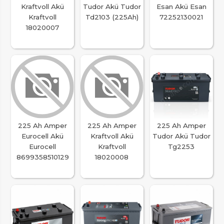
Kraftvoll Akü
Tudor Akü Tudor
Esan Akü Esan
Kraftvoll
Td2103 (225Ah)
72252130021
18020007
225 Ah Amper
225 Ah Amper
225 Ah Amper
Eurocell Akü
Kraftvoll Akü
Tudor Akü Tudor
Eurocell
Kraftvoll
Tg2253
8699358510129
18020008