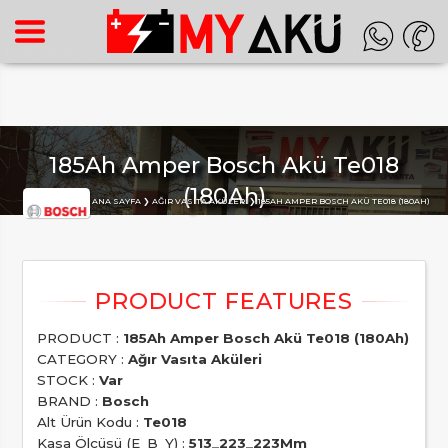
Warning
: Undefined array key "HTTP_ACCEPT_LANGUAGE" in
/home/superon/myaku.com.tr/inc_m.php
on line
140
185Ah Amper Bosch Akü Te018
(180Ah)
Buradasınız :
ANA SAYFA
AĞIR VASITA AKÜLERI
185AH AMPER BOSCH AKÜ TE018 (180AH)
PRODUCT :
185Ah Amper Bosch Akü Te018 (180Ah)
CATEGORY :
Ağır Vasıta Aküleri
STOCK :
Var
BRAND :
Bosch
Alt Ürün Kodu :
Te018
Kasa Ölçüsü (E_B_Y) :
513_223_223Mm