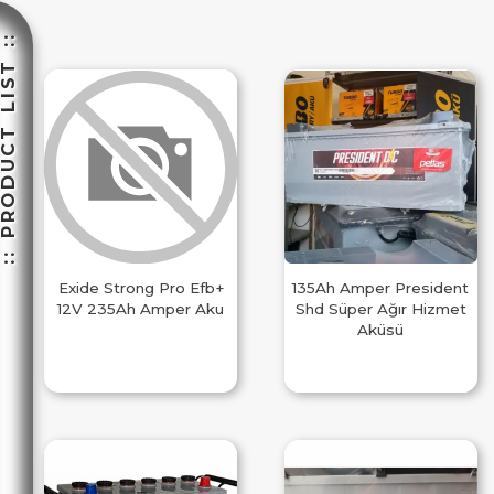
 PRODUCT LIST ::
Exide Strong Pro Efb+
135Ah Amper President
12V 235Ah Amper Aku
Shd Süper Ağır Hizmet
Aküsü