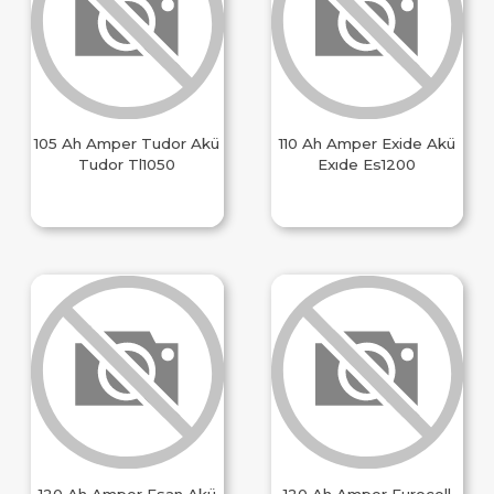
105 Ah Amper Tudor Akü
110 Ah Amper Exide Akü
Tudor Tl1050
Exıde Es1200
120 Ah Amper Esan Akü
120 Ah Amper Eurocell