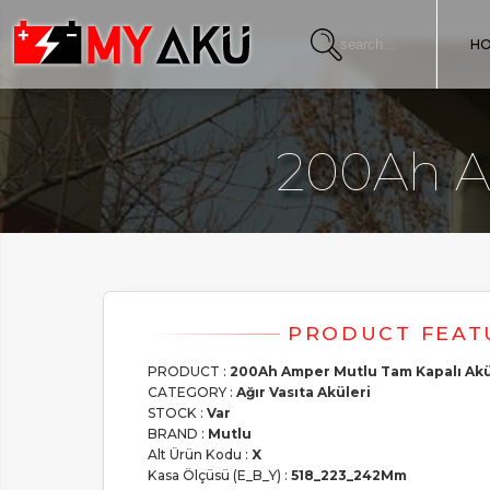
Warning
: Undefined array key "HTTP_ACCEPT_LANGUAGE" in
/home/s
H
200Ah A
PRODUCT :
200Ah Amper Mutlu Tam Kapalı Ak
CATEGORY :
Ağır Vasıta Aküleri
STOCK :
Var
BRAND :
Mutlu
Alt Ürün Kodu :
X
Kasa Ölçüsü (E_B_Y) :
518_223_242Mm