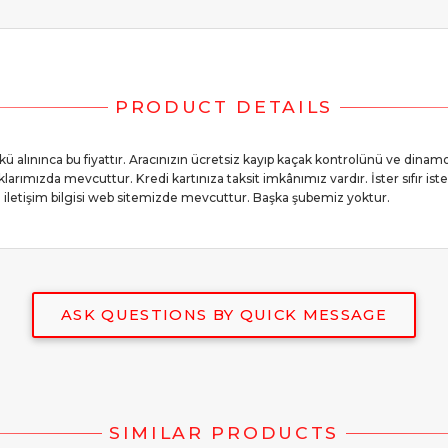
akü alınınca bu fiyattır. Aracınızın ücretsiz kayıp kaçak kontrolünü ve dinamo ş
arımızda mevcuttur. Kredi kartınıza taksit imkânımız vardır. İster sıfır iste
 iletişim bilgisi web sitemizde mevcuttur. Başka şubemiz yoktur.
ASK QUESTIONS BY QUICK MESSAGE