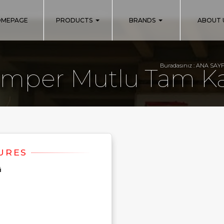
uperon/myaku.com.tr/inc_m.php
on line
140
OMEPAGE
PRODUCTS
BRANDS
ABOUT 
Buradasınız :
ANA SAY
mper Mutlu Tam Ka
ü