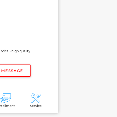
ice - high quality.
 MESSAGE
nstallment
Service