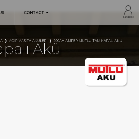
US
CONTACT
LOGIN
FA
AĞIR VASITA AKÜLERI
200AH AMPER MUTLU TAM KAPALI AKÜ
palı Akü