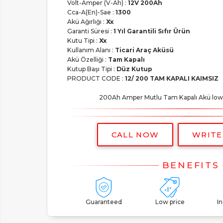
Volt-Amper (V-Ah) :
12V 200Ah
Cca-A(En)-Sae :
1300
Akü Ağırlığı :
Xx
Garanti Süresi :
1 Yıl Garantili Sıfır Ürün
Kutu Tipi :
Xx
Kullanım Alanı :
Ticari Araç Aküsü
Akü Özelliği :
Tam Kapalı
Kutup Başı Tipi :
Düz Kutup
PRODUCT CODE :
12/ 200 TAM KAPALI KAIMSIZ
200Ah Amper Mutlu Tam Kapalı Akü low pr
CALL NOW
WRITE
Guaranteed
Low price
I