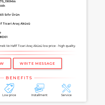
175_190Mm
0Ah
ili Sıfır Ürün
f Ticari Araç Aküsü
p
8D01
k Ve Hafif Ticari Araç Aküsü low price - high quality.
OW
WRITE MESSAGE
Low price
Installment
Service