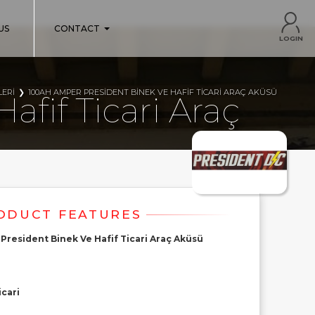
US
CONTACT
LOGIN
ERI
100AH AMPER PRESIDENT BINEK VE HAFIF TICARI ARAÇ AKÜSÜ
fif Ticari Araç
President Binek Ve Hafif Ticari Araç Aküsü
icari