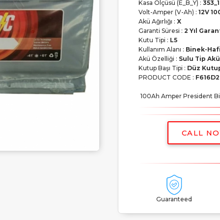
Kasa Ölçüsü (E_B_Y) :
353_
Volt-Amper (V-Ah) :
12V 10
Akü Ağırlığı :
X
Garanti Süresi :
2 Yıl Garant
Kutu Tipi :
L5
Kullanım Alanı :
Binek-Hafi
Akü Özelliği :
Sulu Tip Akü
Kutup Başı Tipi :
Düz Kutu
PRODUCT CODE :
F616D2
100Ah Amper President Bine
CALL N
Guaranteed