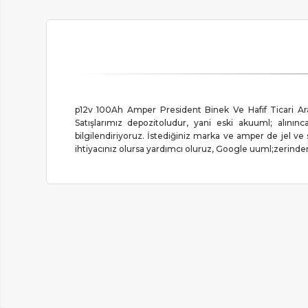
p12v 100Ah Amper President Binek Ve Hafif Ticari Ar
Satışlarımız depozitoludur, yani eski akuuml; alınınc
bilgilendiriyoruz. İstediğiniz marka ve amper de jel ve 
ihtiyacınız olursa yardımcı oluruz, Google uuml;zerinden