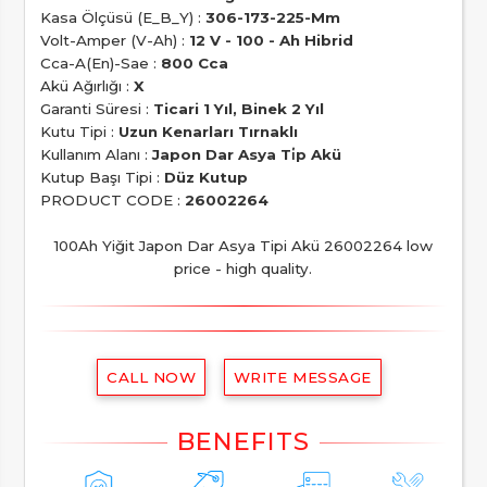
Kasa Ölçüsü (E_B_Y) :
306-173-225-Mm
Volt-Amper (V-Ah) :
12 V - 100 - Ah Hibrid
Cca-A(En)-Sae :
800 Cca
Akü Ağırlığı :
X
Garanti Süresi :
Ticari 1 Yıl, Binek 2 Yıl
Kutu Tipi :
Uzun Kenarları Tırnaklı
Kullanım Alanı :
Japon Dar Asya Ti̇p Akü
Kutup Başı Tipi :
Düz Kutup
PRODUCT CODE :
26002264
100Ah Yiğit Japon Dar Asya Tipi Akü 26002264 low
price - high quality.
CALL NOW
WRITE MESSAGE