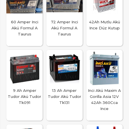
60 Amper Inci
72 Amper Inci
42Ah Mutlu Akü
Akü Formul A
Akü Formul A
Ince Düz Kutup
Taurus
Taurus
9 Ah Amper
13 Ah Amper
Inci Akü Maxim A
Tudor Akü Tudor
Tudor Akü Tudor
Gorilla Asia 12V
Tk091
Tk131
42Ah 360Cca
Ince