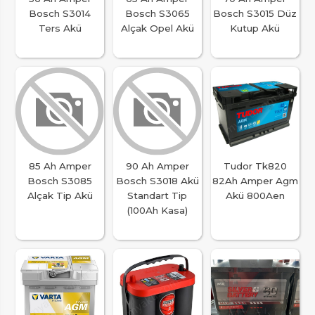
Bosch S3014
Bosch S3065
Bosch S3015 Düz
Ters Akü
Alçak Opel Akü
Kutup Akü
85 Ah Amper
90 Ah Amper
Tudor Tk820
Bosch S3085
Bosch S3018 Akü
82Ah Amper Agm
Alçak Tip Akü
Standart Tip
Akü 800Aen
(100Ah Kasa)