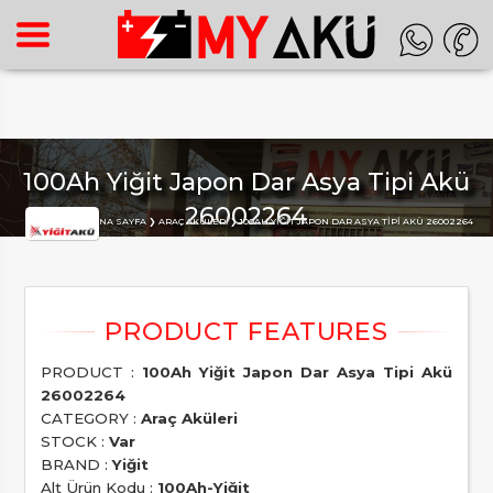
Warning
: Undefined array key "HTTP_ACCEPT_LANGUAGE" in
/home/superon/myaku.com.tr/inc_m.php
on line
140
100Ah Yiğit Japon Dar Asya Tipi Akü
26002264
Buradasınız :
ANA SAYFA
ARAÇ AKÜLERI
100AH YIĞIT JAPON DAR ASYA TIPI AKÜ 26002264
PRODUCT :
100Ah Yiğit Japon Dar Asya Tipi Akü
26002264
CATEGORY :
Araç Aküleri
STOCK :
Var
BRAND :
Yiğit
Alt Ürün Kodu :
100Ah-Yiğit