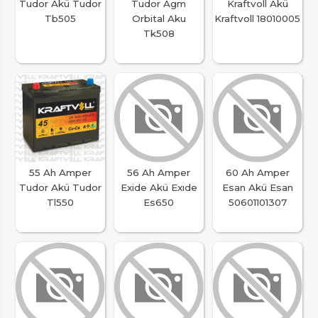
Tudor Akü Tudor
Tudor Agm
Kraftvoll Akü
Tb505
Orbital Aku
Kraftvoll 18010005
Tk508
55 Ah Amper
56 Ah Amper
60 Ah Amper
Tudor Akü Tudor
Exide Akü Exıde
Esan Akü Esan
Tl550
Es650
50601101307