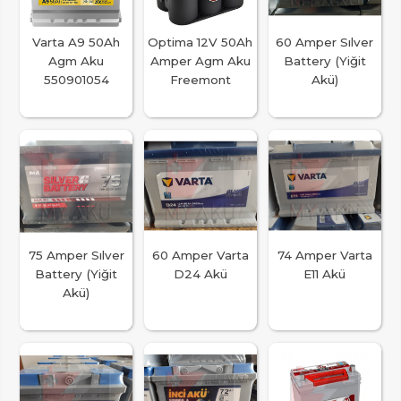
Varta A9 50Ah
Optima 12V 50Ah
60 Amper Sılver
Agm Aku
Amper Agm Aku
Battery (Yiğit
550901054
Freemont
Akü)
75 Amper Sılver
60 Amper Varta
74 Amper Varta
Battery (Yiğit
D24 Akü
E11 Akü
Akü)