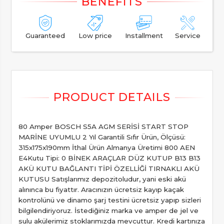
Guaranteed
Low price
Installment
Service
80 Amper BOSCH S5A AGM SERİSİ START STOP
MARİNE UYUMLU 2 Yıl Garantili Sıfır Ürün, Ölçüsü:
315x175x190mm İthal Ürün Almanya Üretimi 800 AEN
E4Kutu Tipi: 0 BİNEK ARAÇLAR DÜZ KUTUP B13 B13
AKÜ KUTU BAĞLANTI TİPİ ÖZELLİĞİ TIRNAKLI AKÜ
KUTUSU Satışlarımız depozitoludur, yani eski akü
alınınca bu fiyattır. Aracınızın ücretsiz kayıp kaçak
kontrolünü ve dinamo şarj testini ücretsiz yapıp sizleri
bilgilendiriyoruz. İstediğiniz marka ve amper de jel ve
sulu akülerimiz stoklarımızda mevcuttur. Kredi kartınıza