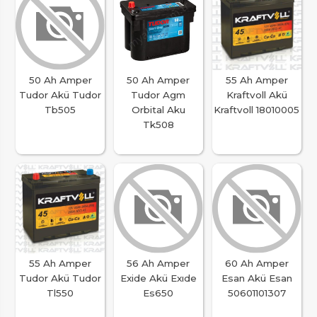
50 Ah Amper
50 Ah Amper
55 Ah Amper
Tudor Akü Tudor
Tudor Agm
Kraftvoll Akü
Tb505
Orbital Aku
Kraftvoll 18010005
Tk508
55 Ah Amper
56 Ah Amper
60 Ah Amper
Tudor Akü Tudor
Exide Akü Exıde
Esan Akü Esan
Tl550
Es650
50601101307