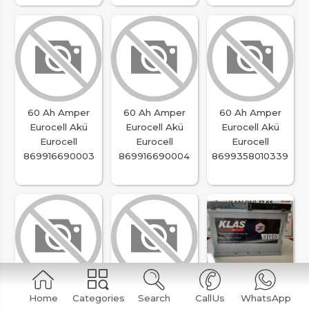
60 Ah Amper
60 Ah Amper
60 Ah Amper
Eurocell Akü
Eurocell Akü
Eurocell Akü
Eurocell
Eurocell
Eurocell
869916690003
869916690004
8699358010339
60 Ah Amper
12V 75 Ah Amper
12V 90 Ah Amper
Home
Categories
Search
CallUs
WhatsApp
Exide Akü Exıde
Klas Akü Düz
Klas Akü Düz