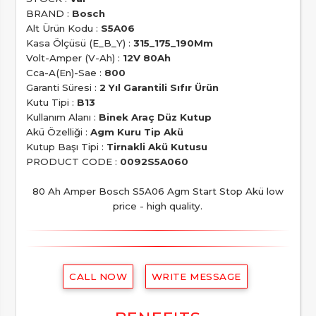
BRAND :
Bosch
Alt Ürün Kodu :
S5A06
Kasa Ölçüsü (E_B_Y) :
315_175_190Mm
Volt-Amper (V-Ah) :
12V 80Ah
Cca-A(En)-Sae :
800
Garanti Süresi :
2 Yıl Garantili Sıfır Ürün
Kutu Tipi :
B13
Kullanım Alanı :
Binek Araç Düz Kutup
Akü Özelliği :
Agm Kuru Tip Akü
Kutup Başı Tipi :
Tirnakli Akü Kutusu
PRODUCT CODE :
0092S5A060
80 Ah Amper Bosch S5A06 Agm Start Stop Akü low
price - high quality.
CALL NOW
WRITE MESSAGE