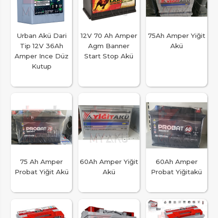
Urban Akü Dari
12V 70 Ah Amper
75Ah Amper Yiğit
Tip 12V 36Ah
Agm Banner
Akü
Amper Ince Düz
Start Stop Akü
Kutup
75 Ah Amper
60Ah Amper Yiğit
60Ah Amper
Probat Yiğit Akü
Akü
Probat Yiğitakü