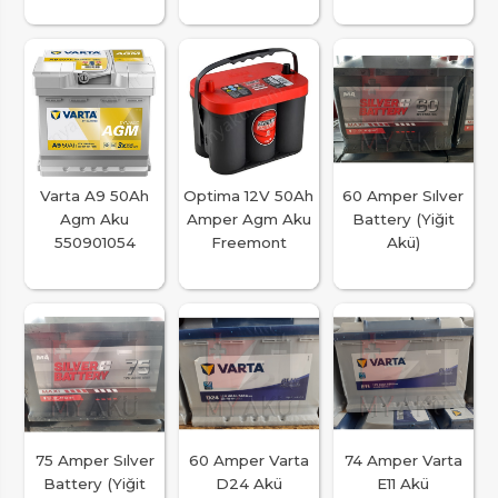
Varta A9 50Ah
Optima 12V 50Ah
60 Amper Sılver
Agm Aku
Amper Agm Aku
Battery (Yiğit
550901054
Freemont
Akü)
75 Amper Sılver
60 Amper Varta
74 Amper Varta
Battery (Yiğit
D24 Akü
E11 Akü