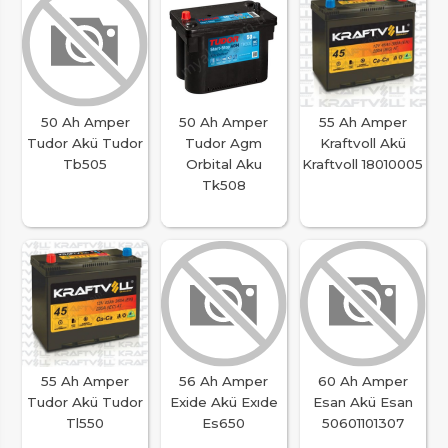
50 Ah Amper
50 Ah Amper
55 Ah Amper
Tudor Akü Tudor
Tudor Agm
Kraftvoll Akü
Tb505
Orbital Aku
Kraftvoll 18010005
Tk508
55 Ah Amper
56 Ah Amper
60 Ah Amper
Tudor Akü Tudor
Exide Akü Exıde
Esan Akü Esan
Tl550
Es650
50601101307