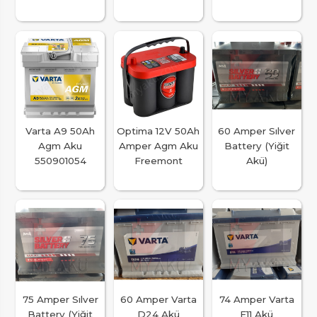
Varta A9 50Ah
Optima 12V 50Ah
60 Amper Sılver
Agm Aku
Amper Agm Aku
Battery (Yiğit
550901054
Freemont
Akü)
75 Amper Sılver
60 Amper Varta
74 Amper Varta
Battery (Yiğit
D24 Akü
E11 Akü