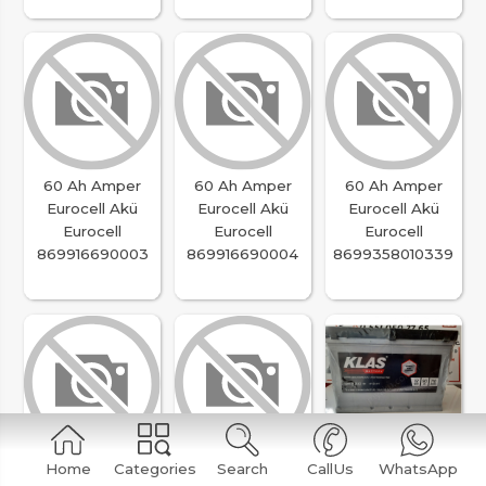
60 Ah Amper
60 Ah Amper
60 Ah Amper
Eurocell Akü
Eurocell Akü
Eurocell Akü
Eurocell
Eurocell
Eurocell
869916690003
869916690004
8699358010339
60 Ah Amper
12V 75 Ah Amper
12V 90 Ah Amper
Home
Categories
Search
CallUs
WhatsApp