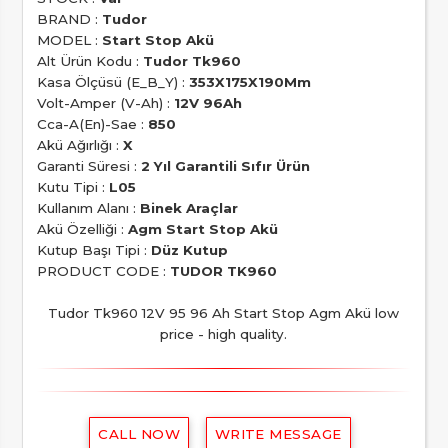
BRAND :
Tudor
MODEL :
Start Stop Akü
Alt Ürün Kodu :
Tudor Tk960
Kasa Ölçüsü (E_B_Y) :
353X175X190Mm
Volt-Amper (V-Ah) :
12V 96Ah
Cca-A(En)-Sae :
850
Akü Ağırlığı :
X
Garanti Süresi :
2 Yıl Garantili Sıfır Ürün
Kutu Tipi :
L05
Kullanım Alanı :
Binek Araçlar
Akü Özelliği :
Agm Start Stop Akü
Kutup Başı Tipi :
Düz Kutup
PRODUCT CODE :
TUDOR TK960
Tudor Tk960 12V 95 96 Ah Start Stop Agm Akü low
price - high quality.
CALL NOW
WRITE MESSAGE