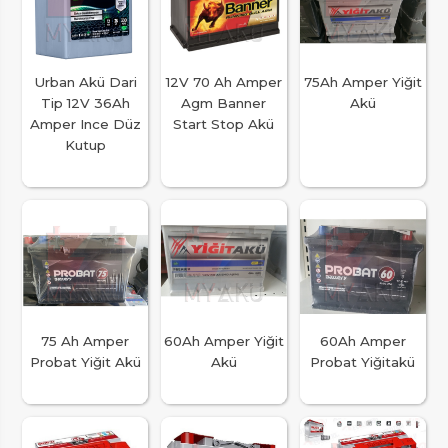
Urban Akü Dari
12V 70 Ah Amper
75Ah Amper Yiğit
Tip 12V 36Ah
Agm Banner
Akü
Amper Ince Düz
Start Stop Akü
Kutup
75 Ah Amper
60Ah Amper Yiğit
60Ah Amper
Probat Yiğit Akü
Akü
Probat Yiğitakü