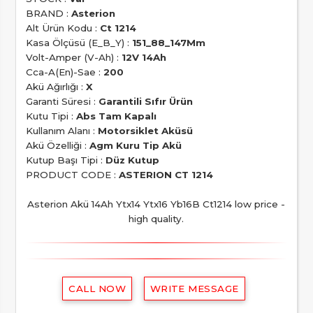
BRAND :
Asterion
Alt Ürün Kodu :
Ct 1214
Kasa Ölçüsü (E_B_Y) :
151_88_147Mm
Volt-Amper (V-Ah) :
12V 14Ah
Cca-A(En)-Sae :
200
Akü Ağırlığı :
X
Garanti Süresi :
Garantili Sıfır Ürün
Kutu Tipi :
Abs Tam Kapalı
Kullanım Alanı :
Motorsiklet Aküsü
Akü Özelliği :
Agm Kuru Tip Akü
Kutup Başı Tipi :
Düz Kutup
PRODUCT CODE :
ASTERION CT 1214
Asterion Akü 14Ah Ytx14 Ytx16 Yb16B Ct1214 low price -
high quality.
CALL NOW
WRITE MESSAGE