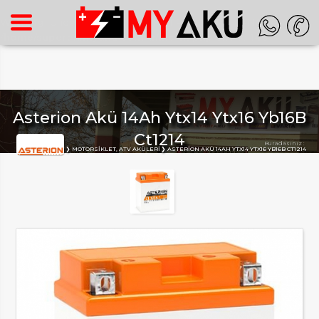
Warning
: Undefined array key "HTTP_ACCEPT_LANGUAGE" in
/home/superon/myaku.com.tr/inc_m.php
on line
140
Asterion Akü 14Ah Ytx14 Ytx16 Yb16B
Ct1214
Buradasınız :
ANA SAYFA
MOTORSIKLET, ATV AKÜLERI
ASTERION AKÜ 14AH YTX14 YTX16 YB16B CT1214