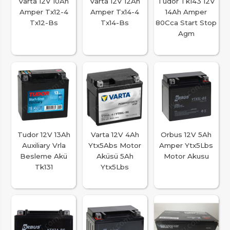
Varta 12V 10Ah
Varta 12V 12Ah
Tudor Tk143 12V
Amper Tx12-4
Amper Tx14-4
14Ah Amper
Tx12-Bs
Tx14-Bs
80Cca Start Stop
Agm
Tudor 12V 13Ah
Varta 12V 4Ah
Orbus 12V 5Ah
Auxiliary Vrla
Ytx5Abs Motor
Amper Ytx5Lbs
Besleme Akü
Aküsü 5Ah
Motor Akusu
Tk131
Ytx5Lbs