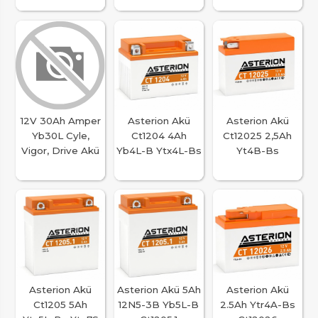
12V 30Ah Amper
Asterion Akü
Asterion Akü
Yb30L Cyle,
Ct1204 4Ah
Ct12025 2,5Ah
Vigor, Drive Akü
Yb4L-B Ytx4L-Bs
Yt4B-Bs
Asterion Akü
Asterion Akü 5Ah
Asterion Akü
Ct1205 5Ah
12N5-3B Yb5L-B
2.5Ah Ytr4A-Bs