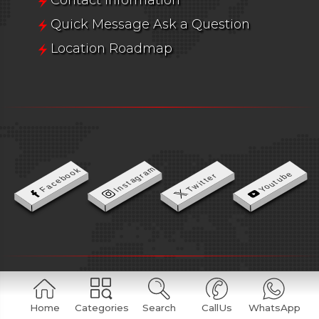
Quick Message Ask a Question
Location Roadmap
Instagram
Facebook
Youtube
Twitter
LET US CALL YOU
Home
Categories
Search
CallUs
WhatsApp