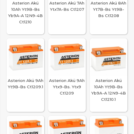
Asterion Akü
Asterion Akü 7Ah
Asterion Akü 8Ah
10Ah Yt9B-Bs
Ytx7A-Bs Ct1207
Yt7B-Bs Yt9B-
Yb9A-A 12N9-4B
Bs Ct1208
Ct1210
Asterion Akü 9Ah
Asterion Akü 9Ah
Asterion Akü
Yt9B-Bs Ct1209.1
Ytx9-Bs. Ytx9
10Ah Yt9B-Bs
Ct1209
Yb9A-A 12N9-4B
Ct1210.1