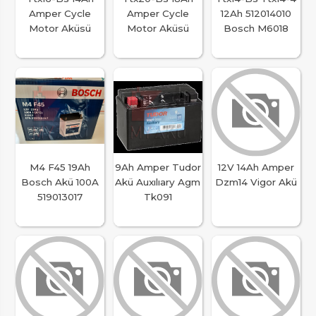
Amper Cycle
Amper Cycle
12Ah 512014010
Motor Aküsü
Motor Aküsü
Bosch M6018
M4 F45 19Ah
9Ah Amper Tudor
12V 14Ah Amper
Bosch Akü 100A
Akü Auxılıary Agm
Dzm14 Vigor Akü
519013017
Tk091