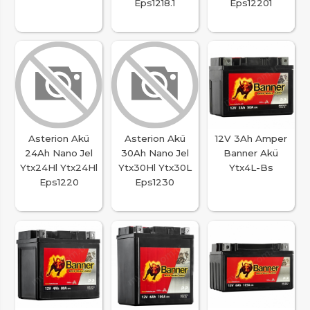
Eps1218.1
Eps12201
Asterion Akü
Asterion Akü
12V 3Ah Amper
24Ah Nano Jel
30Ah Nano Jel
Banner Akü
Ytx24Hl Ytx24Hl
Ytx30Hl Ytx30L
Ytx4L-Bs
Eps1220
Eps1230