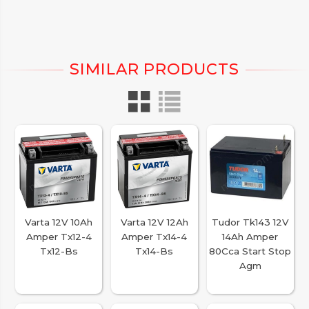
Varta 12V 10Ah
Varta 12V 12Ah
Tudor Tk143 12V
Amper Tx12-4
Amper Tx14-4
14Ah Amper
Tx12-Bs
Tx14-Bs
80Cca Start Stop
Agm