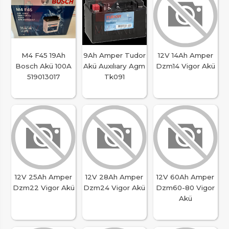
M4 F45 19Ah
9Ah Amper Tudor
12V 14Ah Amper
Bosch Akü 100A
Akü Auxılıary Agm
Dzm14 Vigor Akü
519013017
Tk091
12V 25Ah Amper
12V 28Ah Amper
12V 60Ah Amper
Dzm22 Vigor Akü
Dzm24 Vigor Akü
Dzm60-80 Vigor
Akü