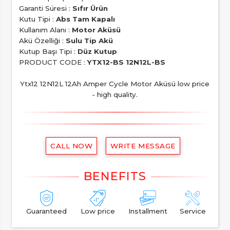
Garanti Süresi :
Sıfır Ürün
Kutu Tipi :
Abs Tam Kapalı
Kullanım Alanı :
Motor Aküsü
Akü Özelliği :
Sulu Tip Akü
Kutup Başı Tipi :
Düz Kutup
PRODUCT CODE :
YTX12-BS 12N12L-BS
Ytx12 12N12L 12Ah Amper Cycle Motor Aküsü low price
- high quality.
CALL NOW
WRITE MESSAGE
Guaranteed
Low price
Installment
Service