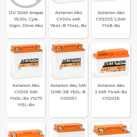
12V 30Ah Amper
Asterion Akü
Asterion Akü
Yb30L Cyle,
Ct1204 4Ah
Ct12025 2,5Ah
Vigor, Drive Akü
Yb4L-B Ytx4L-Bs
Yt4B-Bs
Asterion Akü
Asterion Akü 5Ah
Asterion Akü
Ct1205 5Ah
12N5-3B Yb5L-B
2.5Ah Ytr4A-Bs
Ytx5L-Bs Ytz7S
Ct1205.1
Ct12026
Yt5L-Bs