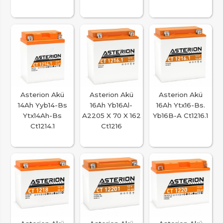
Asterion Akü
Asterion Akü
Asterion Akü
14Ah Yyb14-Bs
16Ah Yb16Al-
16Ah Ytx16-Bs.
Ytx14Ah-Bs
A2205 X 70 X 162
Yb16B-A Ct1216.1
Ct1214.1
Ct1216