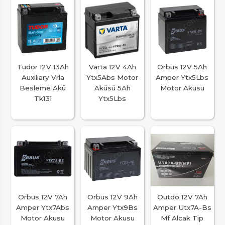
Tudor 12V 13Ah
Varta 12V 4Ah
Orbus 12V 5Ah
Auxiliary Vrla
Ytx5Abs Motor
Amper Ytx5Lbs
Besleme Akü
Aküsü 5Ah
Motor Akusu
Tk131
Ytx5Lbs
Orbus 12V 7Ah
Orbus 12V 9Ah
Outdo 12V 7Ah
Amper Ytx7Abs
Amper Ytx9Bs
Amper Utx7A-Bs
Motor Akusu
Motor Akusu
Mf Alcak Tip