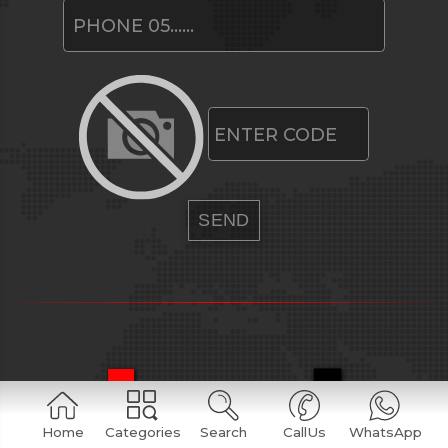
Home
Categories
Search
CallUs
WhatsApp