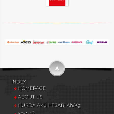
➤
INDEX
HOMEPAGE
ABOUT US
HURDA AKÜ HESABI Ah/Kg
MYAKÜ