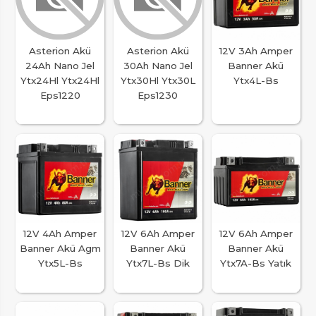
Asterion Akü
Asterion Akü
12V 3Ah Amper
24Ah Nano Jel
30Ah Nano Jel
Banner Akü
Ytx24Hl Ytx24Hl
Ytx30Hl Ytx30L
Ytx4L-Bs
Eps1220
Eps1230
12V 4Ah Amper
12V 6Ah Amper
12V 6Ah Amper
Banner Akü Agm
Banner Akü
Banner Akü
Ytx5L-Bs
Ytx7L-Bs Dik
Ytx7A-Bs Yatık