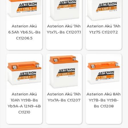
Asterion Akü
Asterion Akü 7Ah
Asterion Akü 7Ah
6.5Ah Yb6.5L-Bs
Ytx7L-Bs Ct1207.1
Ytz7S Ct1207.2
Ct1206.5
Asterion Akü
Asterion Akü 7Ah
Asterion Akü 8Ah
10Ah Yt9B-Bs
Ytx7A-Bs Ct1207
Yt7B-Bs Yt9B-
Yb9A-A 12N9-4B
Bs Ct1208
Ct1210