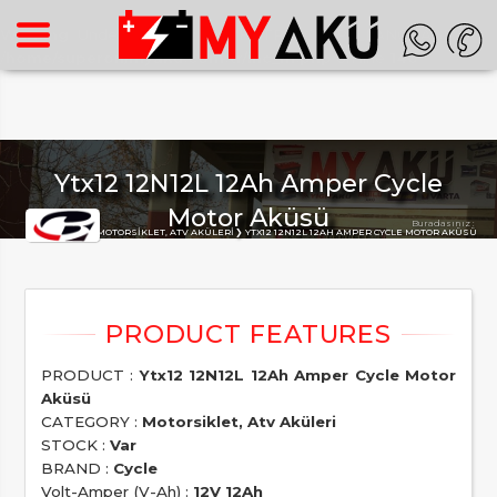
Warning
: Undefined array key "HTTP_ACCEPT_LANGUAGE" in
/home/superon/myaku.com.tr/inc_m.php
on line
140
Ytx12 12N12L 12Ah Amper Cycle
Motor Aküsü
Buradasınız :
ANA SAYFA
MOTORSIKLET, ATV AKÜLERI
YTX12 12N12L 12AH AMPER CYCLE MOTOR AKÜSÜ
PRODUCT :
Ytx12 12N12L 12Ah Amper Cycle Motor
Aküsü
CATEGORY :
Motorsiklet, Atv Aküleri
STOCK :
Var
BRAND :
Cycle
Volt-Amper (V-Ah) :
12V 12Ah