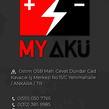
Ostim OSB Mah. Cevat Dündar Cad.
Kavacık İş Merkezi No:15/C Yenimahalle
/ ANKARA / TR
0(551) 050 7765
0(312) 385 9985