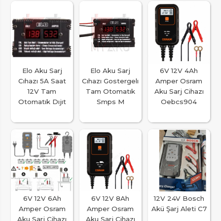
Elo Aku Sarj
Elo Aku Sarj
6V 12V 4Ah
Cıhazı 5A Saat
Cıhazı Gostergelı
Amper Osram
12V Tam
Tam Otomatık
Aku Sarj Cihazı
Otomatık Dıjıt
Smps M
Oebcs904
6V 12V 6Ah
6V 12V 8Ah
12V 24V Bosch
Amper Osram
Amper Osram
Akü Şarj Aleti C7
Aku Sarj Cihazı
Aku Sarj Cihazı