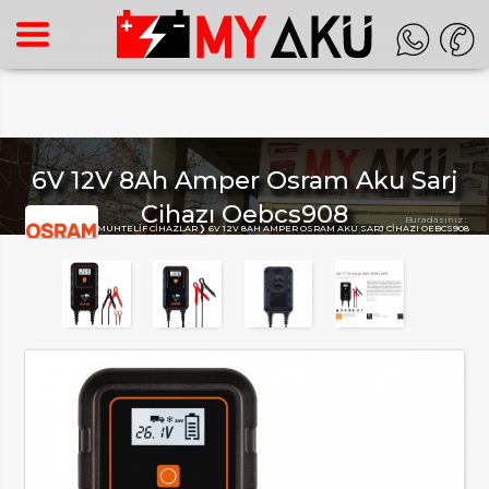
Warning
: Undefined array key "HTTP_ACCEPT_LANGUAGE" in
/home/superon/myaku.com.tr/inc_m.php
on line
140
6V 12V 8Ah Amper Osram Aku Sarj
Cihazı Oebcs908
Buradasınız :
ANA SAYFA
MUHTELIF CIHAZLAR
6V 12V 8AH AMPER OSRAM AKU SARJ CIHAZI OEBCS908