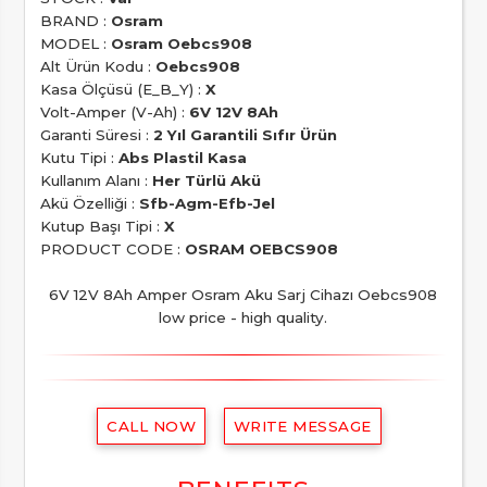
BRAND :
Osram
MODEL :
Osram Oebcs908
Alt Ürün Kodu :
Oebcs908
Kasa Ölçüsü (E_B_Y) :
X
Volt-Amper (V-Ah) :
6V 12V 8Ah
Garanti Süresi :
2 Yıl Garantili Sıfır Ürün
Kutu Tipi :
Abs Plastil Kasa
Kullanım Alanı :
Her Türlü Akü
Akü Özelliği :
Sfb-Agm-Efb-Jel
Kutup Başı Tipi :
X
PRODUCT CODE :
OSRAM OEBCS908
6V 12V 8Ah Amper Osram Aku Sarj Cihazı Oebcs908
low price - high quality.
CALL NOW
WRITE MESSAGE