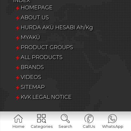
INDEX
HOMEPAGE
ABOUT US
HURDA AKÜ HESABI Ah/Kg
MYAKÜ
PRODUCT GROUPS
ALL PRODUCTS
BRANDS
VIDEOS
SITEMAP
KVK LEGAL NOTICE
PRODUCT GROUPS
Araç Aküleri
Home
Categories
Search
CallUs
WhatsApp