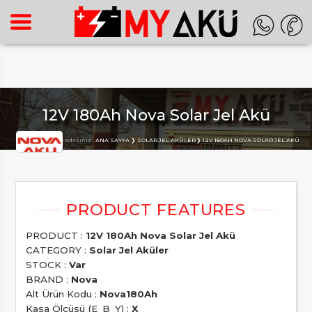
Warning
: Undefined array key "HTTP_ACCEPT_LANGUAGE" in
/home/superon/myaku.com.tr/inc_m.php
on line
140
12V 180Ah Nova Solar Jel Akü
Buradasınız :
ANA SAYFA
SOLAR JEL AKÜLER
12V 180AH NOVA SOLAR JEL AKÜ
PRODUCT :
12V 180Ah Nova Solar Jel Akü
CATEGORY :
Solar Jel Aküler
STOCK :
Var
BRAND :
Nova
Alt Ürün Kodu :
Nova180Ah
Kasa Ölçüsü (E_B_Y) :
X