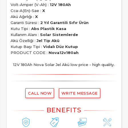
Volt-Amper (V-Ah) :
12V 180Ah
Cca-A(En)-Sae :
X
Akü Ağırlığı :
X
Garanti Süresi :
2 Yıl Garantili Sıfır Ürün
Kutu Tipi :
Abs Plastik Kasa
Kullanım Alanı :
Solar Sistemlerde
Akü Özelliği :
Jel Tip Akü
Kutup Başı Tipi :
Vidalı Düz Kutup
PRODUCT CODE :
Nova12v180ah
12V 180Ah Nova Solar Jel Akü low price - high quality.
CALL NOW
WRITE MESSAGE