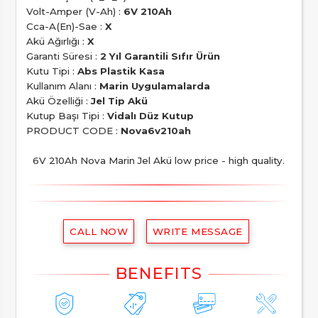
Volt-Amper (V-Ah) :
6V 210Ah
Cca-A(En)-Sae :
X
Akü Ağırlığı :
X
Garanti Süresi :
2 Yıl Garantili Sıfır Ürün
Kutu Tipi :
Abs Plastik Kasa
Kullanım Alanı :
Marin Uygulamalarda
Akü Özelliği :
Jel Tip Akü
Kutup Başı Tipi :
Vidalı Düz Kutup
PRODUCT CODE :
Nova6v210ah
6V 210Ah Nova Marin Jel Akü low price - high quality.
CALL NOW
WRITE MESSAGE