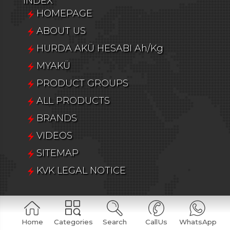
INDEX
HOMEPAGE
ABOUT US
HURDA AKÜ HESABI Ah/Kg
MYAKÜ
PRODUCT GROUPS
ALL PRODUCTS
BRANDS
VIDEOS
SITEMAP
KVK LEGAL NOTICE
PRODUCT GROUPS
Araç Aküleri
Home
Categories
Search
CallUs
WhatsApp