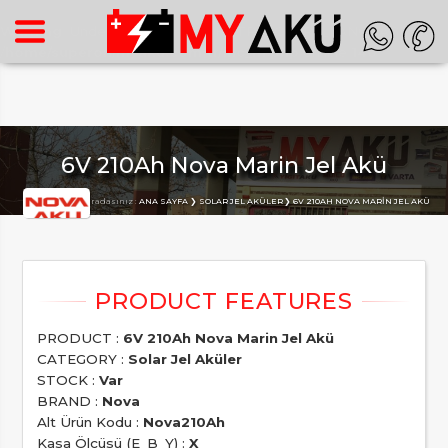
Warning
: Undefined array key "HTTP_ACCEPT_LANGUAGE" in
/home/superon/myaku.com.tr/inc_m.php
on line
140
6V 210Ah Nova Marin Jel Akü
Buradasınız :
ANA SAYFA
SOLAR JEL AKÜLER
6V 210AH NOVA MARIN JEL AKÜ
PRODUCT :
6V 210Ah Nova Marin Jel Akü
CATEGORY :
Solar Jel Aküler
STOCK :
Var
BRAND :
Nova
Alt Ürün Kodu :
Nova210Ah
Kasa Ölçüsü (E_B_Y) :
X