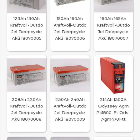
123Ah 130Ah
150Ah 160Ah
160Ah 165Ah
Kraftvoll-Outdo
Kraftvoll-Outdo
Kraftvoll-Outdo
Jel Deepcycle
Jel Deepcycle
Jel Deepcycle
Akü 18070005
Akü 18070006
Akü 18070007
208Ah 220Ah
230Ah 240Ah
214Ah 1300A
Kraftvoll-Outdo
Kraftvoll-Outdo
Odyssey Agm
Jel Deepcycle
Jel Deepcycle
Pc1800-Ft Ods-
Akü 18070008
Akü 18070009
Agm470Ftt