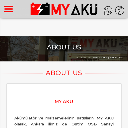
Warning
: Undefined array key "HTTP_ACCEPT_LANGUAGE" in
/home/superon/myaku.com.tr/inc_m.php
on line
140
ABOUT US
Buradasınız :
ANA SAYFA
ABOUT US
MY AKÜ
Akümülatör ve malzemelerinin satışlarını MY AKÜ
olarak, Ankara ilimiz de Ostim OSB Sanayi