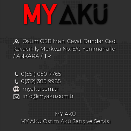
Ostim OSB Mah. Cevat Dündar Cad.
Kavacık İş Merkezi No:15/C Yenimahalle
/ ANKARA / TR
0(551) 050 7765
0(312) 385 9985
myaku.com.tr
info@myaku.com.tr
MY AKÜ
MY AKÜ Ostim Akü Satış ve Servisi